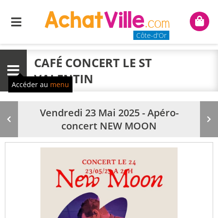
Menu
Mon
panie
Côte-d'Or
CAFÉ CONCERT LE ST
Menu
VALENTIN
Accéder au
menu
Vendredi 23 Mai 2025 - Apéro-
Produit
Pr
concert NEW MOON
précédent
su