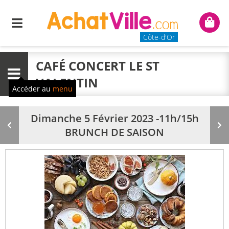
Menu
Mon
panie
Côte-d'Or
CAFÉ CONCERT LE ST
Menu
VALENTIN
Accéder au
menu
Dimanche 5 Février 2023 -11h/15h
Produit
Pr
BRUNCH DE SAISON
précédent
su