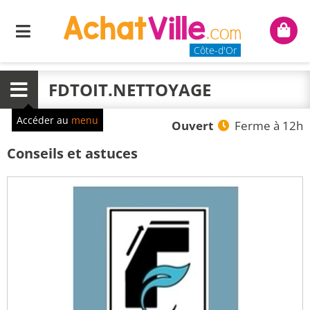
Menu
Mon
panie
Côte-d'Or
FDTOIT.NETTOYAGE
Menu
Accéder au
menu
Ouvert
Ferme à 12h
Conseils et astuces