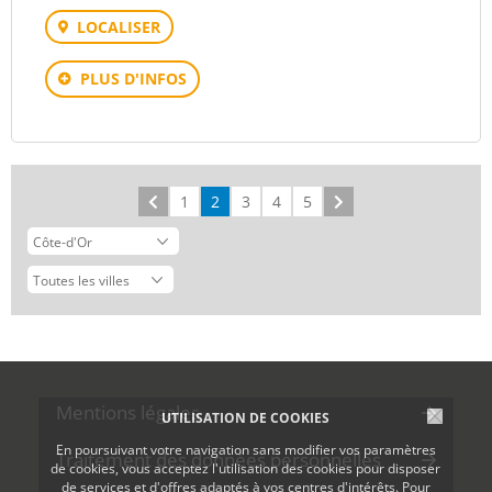
LOCALISER
PLUS D'INFOS
Précédent
1
2
3
4
5
Suivant
Mentions légales
UTILISATION DE COOKIES
En poursuivant votre navigation sans modifier vos paramètres
Traitement des données personnelles
de cookies, vous acceptez l'utilisation des cookies pour disposer
de services et d'offres adaptés à vos centres d'intérêts. Pour