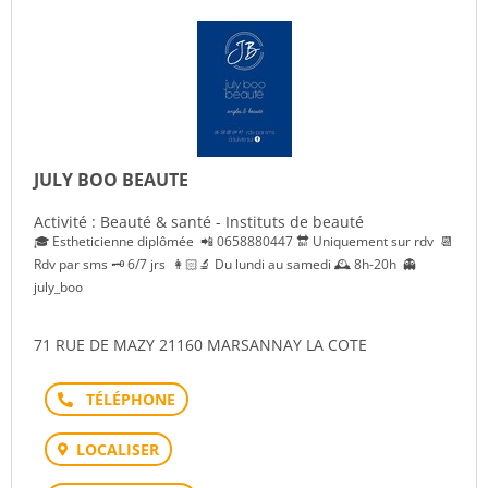
JULY BOO BEAUTE
Activité : Beauté & santé - Instituts de beauté
🎓 Estheticienne diplômée 📲 0658880447 🔛 Uniquement sur rdv 📆
Rdv par sms 🗝 6/7 jrs 👩🏻‍🔬 Du lundi au samedi 🕰 8h-20h 👻
july_boo
71 RUE DE MAZY 21160 MARSANNAY LA COTE
Téléphone
LOCALISER