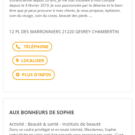
Esthéticienne depuis 26 ans, je me suis installée à mon compte
depuis le 4 février 2019. Je suis passionnée par la détente et le bien-
être que je peux procurer à mes clients. Je vous propose, épilation,
soin du visage, soin du corps, beauté des pieds ....
12 PL DES MARRONNIERS 21220 GEVREY CHAMBERTIN
Téléphone
LOCALISER
PLUS D'INFOS
AUX BONHEURS DE SOPHIE
Activité : Beauté & santé - Instituts de beauté
Dans un cadre privilégié et en toute intimité, Mesdames, Sophie
spécialisée en soins anti-âge naturels vous propose ses cures : Cure