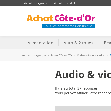
Achat Bourgogne
Achat Côte-d'Or
Achat
Côte-d'Or
Tous les commerces en un clic !
Alimentation
Auto & 2 roues
Bea
Achat Bourgogne
>
Achat Côte-d'Or
>
Maison & décoration
>
A
Audio & vi
Il y a au total 37 réponses.
Vous pouvez affiner votre recher