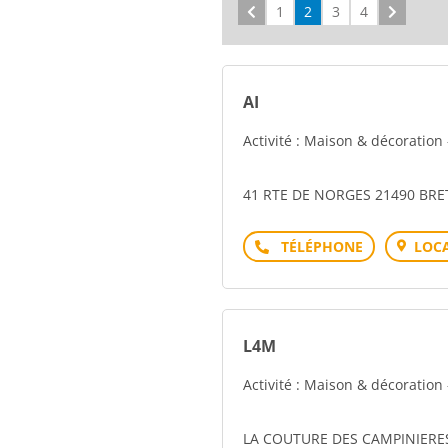
Précédent
1
2
3
4
Suivant
AI
Activité : Maison & décoration
41 RTE DE NORGES 21490 BRE
Téléphone
LOCA
L4M
Activité : Maison & décoration
LA COUTURE DES CAMPINIERES