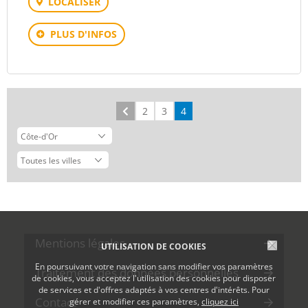
LOCALISER
PLUS D'INFOS
Précédent
2
3
4
Mentions légales
UTILISATION DE COOKIES
En poursuivant votre navigation sans modifier vos paramètres
Traitement des données personnelles
de cookies, vous acceptez l'utilisation des cookies pour disposer
de services et d'offres adaptés à vos centres d'intérêts. Pour
Contact
gérer et modifier ces paramètres,
cliquez ici