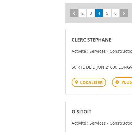
Précédent
2
3
4
5
6
Sui
CLERC STEPHANE
Activité : Services - Construct
50 RTE DE DIJON 21600 LONGV
PLUS
LOCALISER
O'SITOIT
Activité : Services - Construct