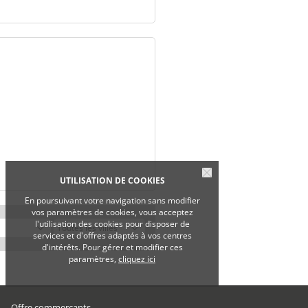
UTILISATION DE COOKIES
En poursuivant votre navigation sans modifier
vos paramètres de cookies, vous acceptez
l'utilisation des cookies pour disposer de
services et d'offres adaptés à vos centres
d'intérêts. Pour gérer et modifier ces
paramètres,
cliquez ici
Offre commerçants