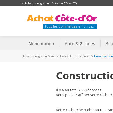
Achat Bourgogne
Achat Côte-d'Or
Achat
Côte-d'Or
Tous les commerces en un clic !
Alimentation
Auto & 2 roues
Bea
Achat Bourgogne
>
Achat Côte-d'Or
>
Services
>
Constructio
Constructi
Il y a au total 200 réponses.
Vous pouvez affiner votre recher
Votre recherche a obtenu un gran