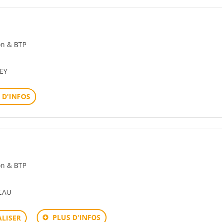
ion & BTP
EY
 D'INFOS
ion & BTP
CEAU
PLUS D'INFOS
LISER