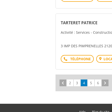
TARTERET PATRICE
Activité : Services - Construct
3 IMP DES PIMPRENELLES 212
Téléphone
LOCA
Précédent
2
3
4
5
6
Sui
Aide
Plan du site