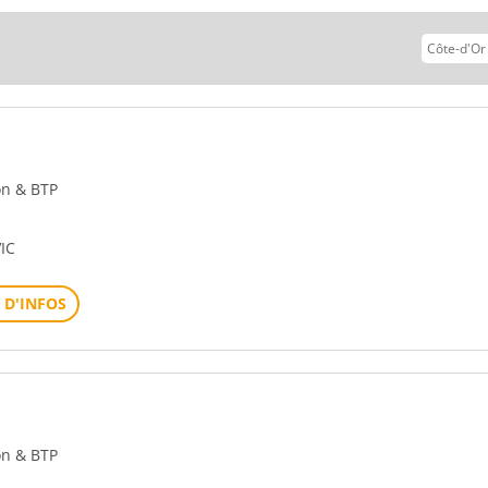
vant
ion & BTP
IC
 D'INFOS
ion & BTP