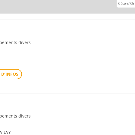
vant
uipements divers
 D'INFOS
uipements divers
VIEVY