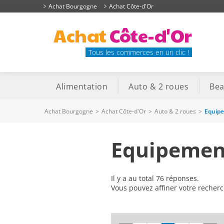
Achat Bourgogne
Achat Côte-d'Or
Achat
Côte-d'Or
Tous les commerces en un clic !
Alimentation
Auto & 2 roues
Bea
Achat Bourgogne
>
Achat Côte-d'Or
>
Auto & 2 roues
>
Equipe
Equipement
Il y a au total 76 réponses.
Vous pouvez affiner votre recher