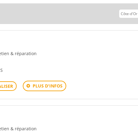
vant
retien & réparation
IS
PLUS D'INFOS
LISER
retien & réparation