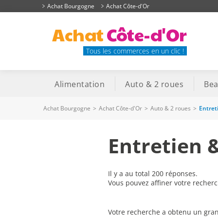
Achat Bourgogne
Achat Côte-d'Or
Achat
Côte-d'Or
Tous les commerces en un clic !
Alimentation
Auto & 2 roues
Bea
Achat Bourgogne
>
Achat Côte-d'Or
>
Auto & 2 roues
>
Entret
Entretien 
Il y a au total 200 réponses.
Vous pouvez affiner votre recher
Votre recherche a obtenu un gran