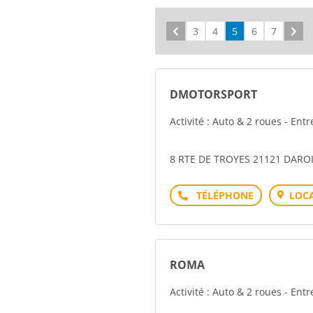
Précédent
3
4
5
6
7
Sui
DMOTORSPORT
Activité : Auto & 2 roues - Ent
8 RTE DE TROYES 21121 DARO
Téléphone
LOCA
ROMA
Activité : Auto & 2 roues - Ent