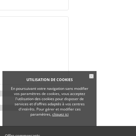
UTILISATION DE COOKIES
En poursuivant votre navigation sans modifier
vos paramètres de cookies, vous acceptez
l'utilisation des cookies pour disposer de
services et d'offres adaptés à vos centres
d'intérêts. Pour gérer et modifier ces
paramètres,
cliquez ici
Offre commerçants