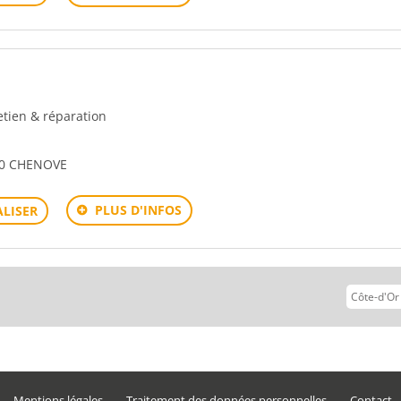
retien & réparation
00 CHENOVE
PLUS D'INFOS
LISER
vant
Mentions légales
Traitement des données personnelles
Contact