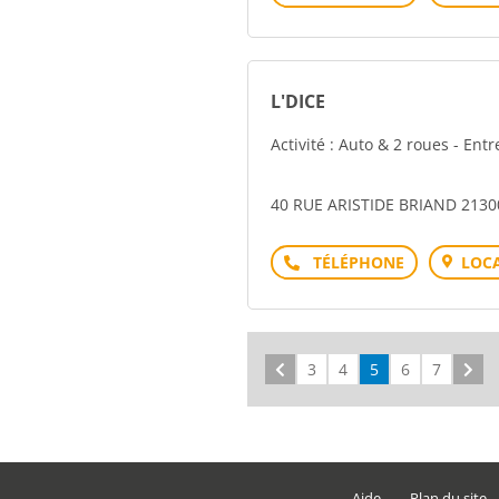
L'DICE
Activité : Auto & 2 roues - Ent
40 RUE ARISTIDE BRIAND 213
Téléphone
LOCA
Précédent
3
4
5
6
7
Sui
Aide
Plan du site