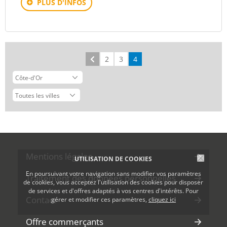
PLUS D'INFOS
Précédent
2
3
4
Mentions légales
UTILISATION DE COOKIES
En poursuivant votre navigation sans modifier vos paramètres
Traitement des données personnelles
de cookies, vous acceptez l'utilisation des cookies pour disposer
de services et d'offres adaptés à vos centres d'intérêts. Pour
Contact
gérer et modifier ces paramètres,
cliquez ici
Offre commerçants