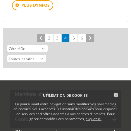
PLUS D'INFOS
Précédent
2
3
4
5
6
Suivant
Mentions légales
UTILISATION DE COOKIES
En poursuivant votre navigation sans modifier vos paramètres
Traitement des données personnelles
de cookies, vous acceptez l'utilisation des cookies pour disposer
de services et d'offres adaptés à vos centres d'intérêts. Pour
Contact
gérer et modifier ces paramètres,
cliquez ici