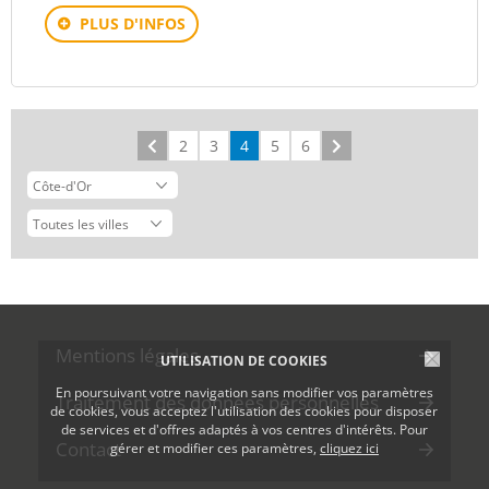
PLUS D'INFOS
Précédent
2
3
4
5
6
Suivant
Mentions légales
UTILISATION DE COOKIES
En poursuivant votre navigation sans modifier vos paramètres
Traitement des données personnelles
de cookies, vous acceptez l'utilisation des cookies pour disposer
de services et d'offres adaptés à vos centres d'intérêts. Pour
Contact
gérer et modifier ces paramètres,
cliquez ici