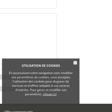
UTILISATION DE COOKIES
En poursuivant votre navigation sans modifier
vos paramètres de cookies, vous acceptez
l'utilisation des cookies pour disposer de
services et d'offres adaptés à vos centres
d'intérêts. Pour gérer et modifier ces
paramètres,
cliquez ici
Offre commerçants