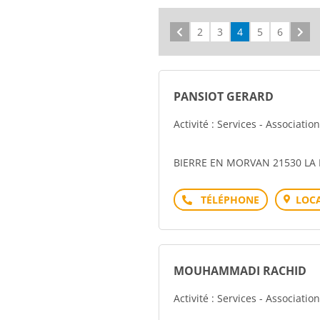
Précédent
2
3
4
5
6
Sui
PANSIOT GERARD
Activité : Services - Associati
BIERRE EN MORVAN 21530 LA
Téléphone
LOCA
MOUHAMMADI RACHID
Activité : Services - Associati