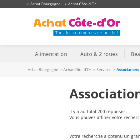
Achat Bourgogne
Achat Côte-d'Or
Achat
Côte-d'Or
Tous les commerces en un clic !
Alimentation
Auto & 2 roues
Bea
Achat Bourgogne
>
Achat Côte-d'Or
>
Services
>
Associations
Associatio
Il y a au total 200 réponses.
Vous pouvez affiner votre recher
Votre recherche a obtenu un gran