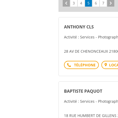
Précédent
3
4
5
6
7
Sui
ANTHONY CLS
Activité : Services - Photograp
28 AV DE CHENONCEAUX 2180
Téléphone
LOCA
BAPTISTE PAQUOT
Activité : Services - Photograp
18 RUE HUMBERT DE GILLENS