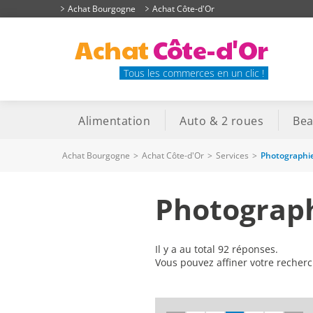
Achat Bourgogne
Achat Côte-d'Or
Achat
Côte-d'Or
Tous les commerces en un clic !
Alimentation
Auto & 2 roues
Bea
Achat Bourgogne
>
Achat Côte-d'Or
>
Services
>
Photographi
Photograph
Il y a au total 92 réponses.
Vous pouvez affiner votre recher